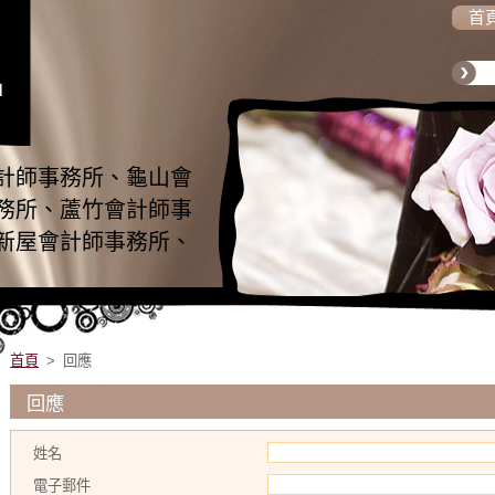
首
山
會
計
計師事務所、龜山會
師
務所、蘆竹會計師事
新屋會計師事務所、
事
計師事務所、龍潭會
務
務所、觀音會計師事
復興會計師事務所
首頁
>
回應
回應
姓名
電子郵件